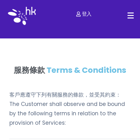
登入
服務條款
Terms & Conditions
客戶應遵守下列有關服務的條款，並受其約束：
The Customer shall observe and be bound
by the following terms in relation to the
provision of Services: