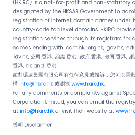
(HKIRC) is a not-for-profit and non-statutory 
designated by the HKSAR Government to admin
registration of Internet domain names under 
country-code top level domains. HKIRC provid
registration services through its registrars for
names ending with .com.hk, .org.hk, .gov.hk, .edu.
.idv.hk, 公司.香港, .組織.香港, .政府.香港, .教育.香港, .
香港, .hk and .香港.
如對環速集團有限公司有任何意見或投訴，您可以電
構
info@hkirc.hk
或瀏覽
www.hkirc.hk
。
For any comments or complaints against Spe
Corporation Limited, you can email the registr
at
info@hkirc.hk
or visit their website at
www.hki
聲明 Disclaimer