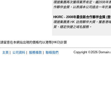
環速集團再次獲得業界肯定，繼2008年勇
作夥伴金獎，以表揚本公司過去一年於
HKIRC - 2008年最佳新合作夥伴金獎 (香
環速集團勇.HK 註冊夥伴大獎，獲香港域
質、穩定快捷之域名服務。
請留意在本網站出現的價格均以港幣(HKD)計算
Copyright ©2026 Domain.ne
主頁
|
公司資料
|
服務條款
|
聯絡我們