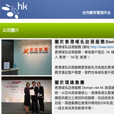
合作夥伴管理平台
公司簡介
關 於 香 港 域 名 註 冊 服 務 Doma
香港域名註冊服務 (網址:
http://www.dom
香港域名註冊服務，專為客戶登記 .hk 域名，種類包括:
人.香港'、'.hk'及'.香港'。
香港域名註冊服務更首創先河為登記香港
務求滿足客戶需要，我們亦為域名客戶提供
關 於 環 速 集 團
香港域名註冊服務 Domain.net.hk 
商，以亞州為發展核心，發揮各個主要業
團提供廣泛之資訊科技服務，包括技術
目前，環速集團在香港共聘用約200名員
一成主來自其他新興市場。