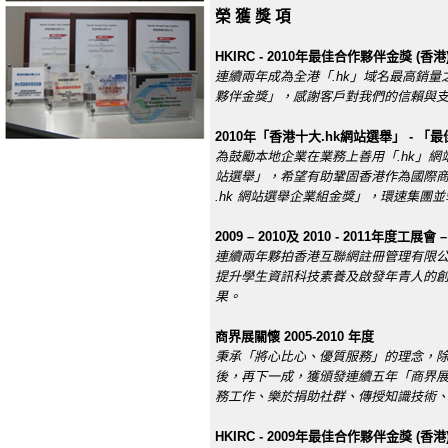
榮 獲 獎 項
HKIRC - 2010年最佳合作夥伴金獎 (香港
連續兩年成為全港「.hk」域名最高銷量之
夥伴金獎」，感謝客戶對我們的信賴與
2010年「香港十大.hk網站選舉」 - 「
為鼓勵本地企業在業務上善用「.hk」網
站選舉」，希望有助鞏固香港作為國際商業
.hk 網站選舉企業組金獎」，環速集團
2009 – 2010及 2010 - 2011年
連續兩年夥拍香港互聯網註冊管理有限公司(
提升學生資訊科技素養及啟發年青人的
果。
商界展關懷 2005-2010 年度
秉承「將心比心、優質服務」的理念，
後，再下一成，獲頒發連續五年「商界
務工作、樂於捐助社群、傳授知識技術
HKIRC - 2009年最佳合作夥伴金獎 (香港