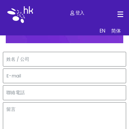
登入
立即聯絡我們
了解更多 .hk 合作夥計劃詳請
EN
简体